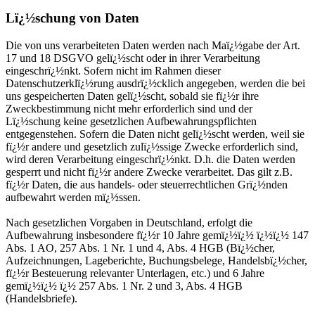
Lï¿½schung von Daten
Die von uns verarbeiteten Daten werden nach Maï¿½gabe der Art.
17 und 18 DSGVO gelï¿½scht oder in ihrer Verarbeitung
eingeschrï¿½nkt. Sofern nicht im Rahmen dieser
Datenschutzerklï¿½rung ausdrï¿½cklich angegeben, werden die bei
uns gespeicherten Daten gelï¿½scht, sobald sie fï¿½r ihre
Zweckbestimmung nicht mehr erforderlich sind und der
Lï¿½schung keine gesetzlichen Aufbewahrungspflichten
entgegenstehen. Sofern die Daten nicht gelï¿½scht werden, weil sie
fï¿½r andere und gesetzlich zulï¿½ssige Zwecke erforderlich sind,
wird deren Verarbeitung eingeschrï¿½nkt. D.h. die Daten werden
gesperrt und nicht fï¿½r andere Zwecke verarbeitet. Das gilt z.B.
fï¿½r Daten, die aus handels- oder steuerrechtlichen Grï¿½nden
aufbewahrt werden mï¿½ssen.
Nach gesetzlichen Vorgaben in Deutschland, erfolgt die
Aufbewahrung insbesondere fï¿½r 10 Jahre gemï¿½ï¿½ ï¿½ï¿½ 147
Abs. 1 AO, 257 Abs. 1 Nr. 1 und 4, Abs. 4 HGB (Bï¿½cher,
Aufzeichnungen, Lageberichte, Buchungsbelege, Handelsbï¿½cher,
fï¿½r Besteuerung relevanter Unterlagen, etc.) und 6 Jahre
gemï¿½ï¿½ ï¿½ 257 Abs. 1 Nr. 2 und 3, Abs. 4 HGB
(Handelsbriefe).