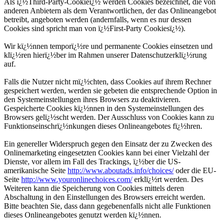
Als ï¿½Third-Party-Cookieï¿½ werden Cookies bezeichnet, die von
anderen Anbietern als dem Verantwortlichen, der das Onlineangebot
betreibt, angeboten werden (andernfalls, wenn es nur dessen
Cookies sind spricht man von ï¿½First-Party Cookiesï¿½).
Wir kï¿½nnen temporï¿½re und permanente Cookies einsetzen und
klï¿½ren hierï¿½ber im Rahmen unserer Datenschutzerklï¿½rung
auf.
Falls die Nutzer nicht mï¿½chten, dass Cookies auf ihrem Rechner
gespeichert werden, werden sie gebeten die entsprechende Option in
den Systemeinstellungen ihres Browsers zu deaktivieren.
Gespeicherte Cookies kï¿½nnen in den Systemeinstellungen des
Browsers gelï¿½scht werden. Der Ausschluss von Cookies kann zu
Funktionseinschrï¿½nkungen dieses Onlineangebotes fï¿½hren.
Ein genereller Widerspruch gegen den Einsatz der zu Zwecken des
Onlinemarketing eingesetzten Cookies kann bei einer Vielzahl der
Dienste, vor allem im Fall des Trackings, ï¿½ber die US-
amerikanische Seite
http://www.aboutads.info/choices/
oder die EU-
Seite
http://www.youronlinechoices.com/
erklï¿½rt werden. Des
Weiteren kann die Speicherung von Cookies mittels deren
Abschaltung in den Einstellungen des Browsers erreicht werden.
Bitte beachten Sie, dass dann gegebenenfalls nicht alle Funktionen
dieses Onlineangebotes genutzt werden kï¿½nnen.