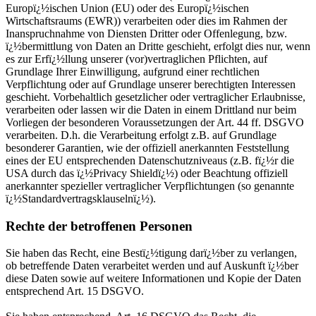
Europï¿½ischen Union (EU) oder des Europï¿½ischen
Wirtschaftsraums (EWR)) verarbeiten oder dies im Rahmen der
Inanspruchnahme von Diensten Dritter oder Offenlegung, bzw.
ï¿½bermittlung von Daten an Dritte geschieht, erfolgt dies nur, wenn
es zur Erfï¿½llung unserer (vor)vertraglichen Pflichten, auf
Grundlage Ihrer Einwilligung, aufgrund einer rechtlichen
Verpflichtung oder auf Grundlage unserer berechtigten Interessen
geschieht. Vorbehaltlich gesetzlicher oder vertraglicher Erlaubnisse,
verarbeiten oder lassen wir die Daten in einem Drittland nur beim
Vorliegen der besonderen Voraussetzungen der Art. 44 ff. DSGVO
verarbeiten. D.h. die Verarbeitung erfolgt z.B. auf Grundlage
besonderer Garantien, wie der offiziell anerkannten Feststellung
eines der EU entsprechenden Datenschutzniveaus (z.B. fï¿½r die
USA durch das ï¿½Privacy Shieldï¿½) oder Beachtung offiziell
anerkannter spezieller vertraglicher Verpflichtungen (so genannte
ï¿½Standardvertragsklauselnï¿½).
Rechte der betroffenen Personen
Sie haben das Recht, eine Bestï¿½tigung darï¿½ber zu verlangen,
ob betreffende Daten verarbeitet werden und auf Auskunft ï¿½ber
diese Daten sowie auf weitere Informationen und Kopie der Daten
entsprechend Art. 15 DSGVO.