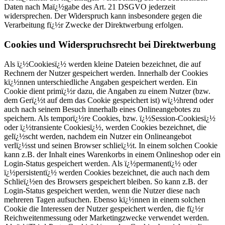
Daten nach Maï¿½gabe des Art. 21 DSGVO jederzeit
widersprechen. Der Widerspruch kann insbesondere gegen die
Verarbeitung fï¿½r Zwecke der Direktwerbung erfolgen.
Cookies und Widerspruchsrecht bei Direktwerbung
Als ï¿½Cookiesï¿½ werden kleine Dateien bezeichnet, die auf
Rechnern der Nutzer gespeichert werden. Innerhalb der Cookies
kï¿½nnen unterschiedliche Angaben gespeichert werden. Ein
Cookie dient primï¿½r dazu, die Angaben zu einem Nutzer (bzw.
dem Gerï¿½t auf dem das Cookie gespeichert ist) wï¿½hrend oder
auch nach seinem Besuch innerhalb eines Onlineangebotes zu
speichern. Als temporï¿½re Cookies, bzw. ï¿½Session-Cookiesï¿½
oder ï¿½transiente Cookiesï¿½, werden Cookies bezeichnet, die
gelï¿½scht werden, nachdem ein Nutzer ein Onlineangebot
verlï¿½sst und seinen Browser schlieï¿½t. In einem solchen Cookie
kann z.B. der Inhalt eines Warenkorbs in einem Onlineshop oder ein
Login-Status gespeichert werden. Als ï¿½permanentï¿½ oder
ï¿½persistentï¿½ werden Cookies bezeichnet, die auch nach dem
Schlieï¿½en des Browsers gespeichert bleiben. So kann z.B. der
Login-Status gespeichert werden, wenn die Nutzer diese nach
mehreren Tagen aufsuchen. Ebenso kï¿½nnen in einem solchen
Cookie die Interessen der Nutzer gespeichert werden, die fï¿½r
Reichweitenmessung oder Marketingzwecke verwendet werden.