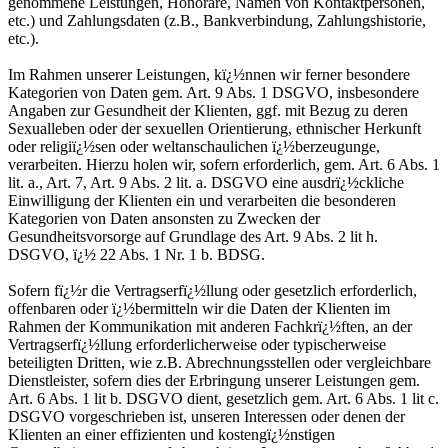
genommene Leistungen, Honorare, Namen von Kontaktpersonen,
etc.) und Zahlungsdaten (z.B., Bankverbindung, Zahlungshistorie,
etc.).
Im Rahmen unserer Leistungen, kï¿½nnen wir ferner besondere
Kategorien von Daten gem. Art. 9 Abs. 1 DSGVO, insbesondere
Angaben zur Gesundheit der Klienten, ggf. mit Bezug zu deren
Sexualleben oder der sexuellen Orientierung, ethnischer Herkunft
oder religiï¿½sen oder weltanschaulichen ï¿½berzeugunge,
verarbeiten. Hierzu holen wir, sofern erforderlich, gem. Art. 6 Abs. 1
lit. a., Art. 7, Art. 9 Abs. 2 lit. a. DSGVO eine ausdrï¿½ckliche
Einwilligung der Klienten ein und verarbeiten die besonderen
Kategorien von Daten ansonsten zu Zwecken der
Gesundheitsvorsorge auf Grundlage des Art. 9 Abs. 2 lit h.
DSGVO, ï¿½ 22 Abs. 1 Nr. 1 b. BDSG.
Sofern fï¿½r die Vertragserfï¿½llung oder gesetzlich erforderlich,
offenbaren oder ï¿½bermitteln wir die Daten der Klienten im
Rahmen der Kommunikation mit anderen Fachkrï¿½ften, an der
Vertragserfï¿½llung erforderlicherweise oder typischerweise
beteiligten Dritten, wie z.B. Abrechnungsstellen oder vergleichbare
Dienstleister, sofern dies der Erbringung unserer Leistungen gem.
Art. 6 Abs. 1 lit b. DSGVO dient, gesetzlich gem. Art. 6 Abs. 1 lit c.
DSGVO vorgeschrieben ist, unseren Interessen oder denen der
Klienten an einer effizienten und kostengï¿½nstigen