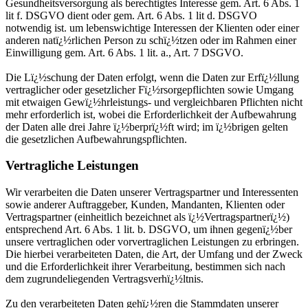
Gesundheitsversorgung als berechtigtes Interesse gem. Art. 6 Abs. 1
lit f. DSGVO dient oder gem. Art. 6 Abs. 1 lit d. DSGVO
notwendig ist. um lebenswichtige Interessen der Klienten oder einer
anderen natï¿½rlichen Person zu schï¿½tzen oder im Rahmen einer
Einwilligung gem. Art. 6 Abs. 1 lit. a., Art. 7 DSGVO.
Die Lï¿½schung der Daten erfolgt, wenn die Daten zur Erfï¿½llung
vertraglicher oder gesetzlicher Fï¿½rsorgepflichten sowie Umgang
mit etwaigen Gewï¿½hrleistungs- und vergleichbaren Pflichten nicht
mehr erforderlich ist, wobei die Erforderlichkeit der Aufbewahrung
der Daten alle drei Jahre ï¿½berprï¿½ft wird; im ï¿½brigen gelten
die gesetzlichen Aufbewahrungspflichten.
Vertragliche Leistungen
Wir verarbeiten die Daten unserer Vertragspartner und Interessenten
sowie anderer Auftraggeber, Kunden, Mandanten, Klienten oder
Vertragspartner (einheitlich bezeichnet als ï¿½Vertragspartnerï¿½)
entsprechend Art. 6 Abs. 1 lit. b. DSGVO, um ihnen gegenï¿½ber
unsere vertraglichen oder vorvertraglichen Leistungen zu erbringen.
Die hierbei verarbeiteten Daten, die Art, der Umfang und der Zweck
und die Erforderlichkeit ihrer Verarbeitung, bestimmen sich nach
dem zugrundeliegenden Vertragsverhï¿½ltnis.
Zu den verarbeiteten Daten gehï¿½ren die Stammdaten unserer