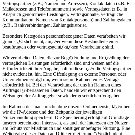
Vertragspartner (z.B., Namen und Adressen), Kontaktdaten (z.B. E-
Mailadressen und Telefonnummern) sowie Vertragsdaten (z.B., in
Anspruch genommene Leistungen, Vertragsinhalte, vertragliche
Kommunikation, Namen von Kontaktpersonen) und Zahlungsdaten
(z.B., Bankverbindungen, Zahlungshistorie).
Besondere Kategorien personenbezogener Daten verarbeiten wir
grundsï¿½tzlich nicht, auï¿½er wenn diese Bestandteile einer
beauftragten oder vertragsgemï¿½ï¿½en Verarbeitung sind.
Wir verarbeiten Daten, die zur Begrï¿½ndung und Erfï¿½llung der
vertraglichen Leistungen erforderlich sind und weisen auf die
Erforderlichkeit ihrer Angabe, sofern diese fï¿½r die Vertragspartner
nicht evident ist, hin. Eine Offenlegung an externe Personen oder
Unternehmen erfolgt nur, wenn sie im Rahmen eines Vertrags
erforderlich ist. Bei der Verarbeitung der uns im Rahmen eines
Auftrags ï¿½berlassenen Daten, handeln wir entsprechend den
Weisungen der Auftraggeber sowie der gesetzlichen Vorgaben.
Im Rahmen der Inanspruchnahme unserer Onlinedienste, kï¿½nnen
wir die IP-Adresse und den Zeitpunkt der jeweiligen
Nutzerhandlung speichern. Die Speicherung erfolgt auf Grundlage
unserer berechtigten Interessen, als auch der Interessen der Nutzer
am Schutz vor Missbrauch und sonstiger unbefugter Nutzung. Eine
Weitergabe dieser Daten an Dritte erfolgt grundsï¿½tzlich nicht,